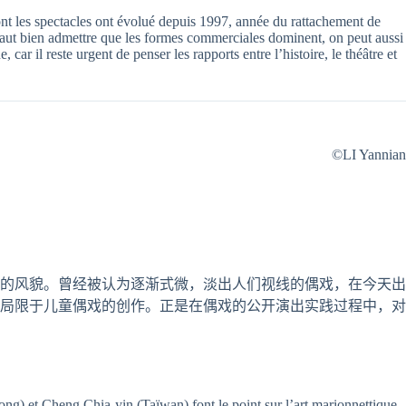
dont les spectacles ont évolué depuis 1997, année du rattachement de
faut bien admettre que les formes commerciales dominent, on peut aussi
r il reste urgent de penser les rapports entre l’histoire, le théâtre et
©LI Yannian
的风貌。曾经被认为逐渐式微，淡出人们视线的偶戏，在今天出
局限于儿童偶戏的创作。正是在偶戏的公开演出实践过程中，对
) et Cheng Chia-yin (Taïwan) font le point sur l’art marionnettique