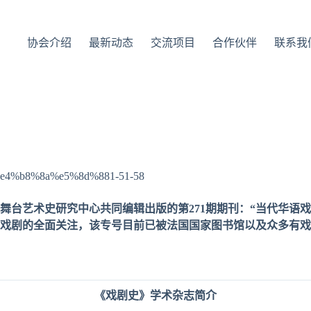
协会介绍
最新动态
交流项目
合作伙伴
联系我
舞台艺术史研究中心共同编辑出版的第271期期刊：“当代华语
戏剧的全面关注，该专号目前已被法国国家图书馆以及众多有戏
《
戏剧
史》学
术杂
志
简
介