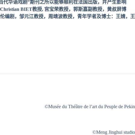
当代
华语戏剧
”
期刊之所以能
够顺
利在法国出版，并
产
生影响
Christian BIET
教授
,
宫宝荣教授，郭斯嘉副教授，黄叔屏博
伦编剧
，
邹
元江教授，周靖波教授，青年学者及博士：王婧，王
©Musée du Théâtre de l’art du Peuple de Pekin
©­­­­­Meng Jinghui studio