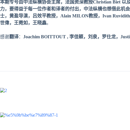
本期
专
号由中法
纵
横
协
会主席，法国
资
深教授
Christian Biet
以
力，要得益于每一位作者和
译
者的付出，中法
纵
横也想借此机会
士，黄盈导演，吕效平教授，
Alain MILON
教授，
Ivan Ruvidith
世偉，王菀如，王
晓
鑫
。
感谢
翻译
：
Joachim BOITTOUT ,
李佳颖，刘泉，罗仕龙，Justi