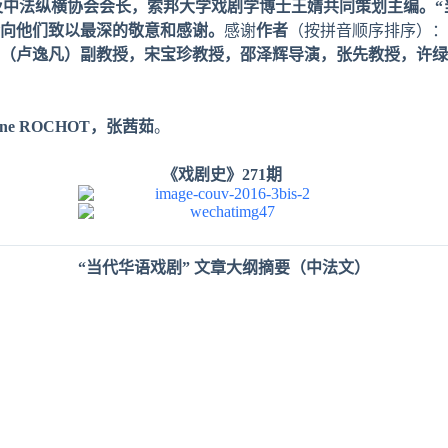
及中法
纵
横
协
会会
长
，索邦大学
戏剧
学博士王婧共同策划主
编
。
“
向他
们
致以最深的敬意和感
谢
。
感谢
作者
（按拼音顺序排序）：
（
卢
逸凡）副教授，宋宝珍教授，邵
泽辉导
演，
张
先教授，
许绿
ne ROCHOT，张茜茹
。
《戏剧史》271期
“
当代
华语戏剧
”
文章大
纲
摘要（中法文）