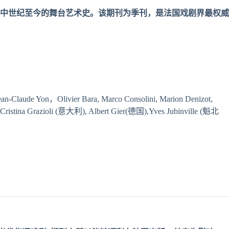
中世
纪
至今的舞台
艺术
史。
该
期刊
为
季刊，是法国
戏剧
界最
权
威
-Claude Yon，Olivier Bara, Marco Consolini, Marion Denizot,
利), Cristina Grazioli (意大利), Albert Gier(德国),Yves Jubinville (魁北