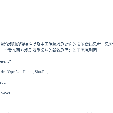
台湾戏剧的独特性以及中国传统戏剧对它的影响做出思考。思索
一个受东西方戏剧双重影响的新锐剧团：沙丁庞克剧团。
noise…?
ion de l’Opélà-hì Huang Shu-Ping
n-Ju
ih-Wei