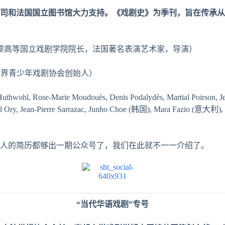
司和法国国立
图书馆
大力支持。《
戏剧
史》
为
季刊，旨在
传
承从
巴黎高等国立戏剧学院院长，法国著名表演艺术家，导演）
世界青少年戏剧协会创始人）
, Rose-Marie Moudouès, Denis Podalydès, Martial Poirson, Jean
 Pascal Ory, Jean-Pierre Sarrazac, Junho Choe (韩国), Mara Fazio (意大
人的简历都够出一期公众号了，我们在此就不一一介绍了。
“
当代华语戏剧”专号