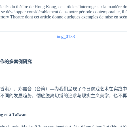
ificités du théâtre de Hong Kong, cet article s’interroge sur la manière 
à se développer considérablement dans notre période contemporaine, il 
ory Theatre dont cet article donne quelques exemples de mise en scène, ca
作的多案例研究
香港）、郑嘉音（台湾）—为我们呈现了今日偶戏艺术在实践中
不同的发展趋势，彻底脱离幻觉的追求与现实主义美学，也不再
ng et à Taïwan
de chinois, Ma Lu (Chine continentale), Ata Wong Chun Tat (Hong Kong