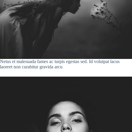
Netus et malesuada fames ac turpis egestas sed. Id volutpat lacus
laoreet non curabitur gravida arcu