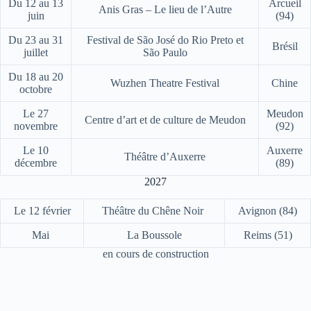
Du 12 au 13
Arcueil
Anis Gras – Le lieu de l’Autre
juin
(94)
Du 23 au 31
Festival de São José do Rio Preto et
Brésil
juillet
São Paulo
Du 18 au 20
Wuzhen Theatre Festival
Chine
octobre
Le 27
Meudon
Centre d’art et de culture de Meudon
novembre
(92)
Le 10
Auxerre
Théâtre d’Auxerre
décembre
(89)
2027
Le 12 février
Théâtre du Chêne Noir
Avignon (84)
Mai
La Boussole
Reims (51)
en cours de construction