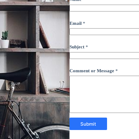
Email
*
Subject
*
Comment or Message
*
Submit