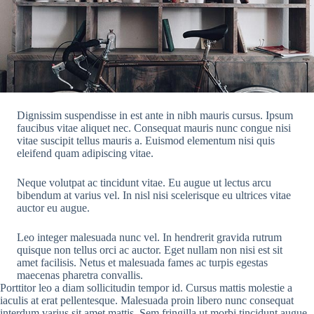
Dignissim suspendisse in est ante in nibh mauris cursus. Ipsum
faucibus vitae aliquet nec. Consequat mauris nunc congue nisi
vitae suscipit tellus mauris a. Euismod elementum nisi quis
eleifend quam adipiscing vitae.
Neque volutpat ac tincidunt vitae. Eu augue ut lectus arcu
bibendum at varius vel. In nisl nisi scelerisque eu ultrices vitae
auctor eu augue.
Leo integer malesuada nunc vel. In hendrerit gravida rutrum
quisque non tellus orci ac auctor. Eget nullam non nisi est sit
amet facilisis. Netus et malesuada fames ac turpis egestas
maecenas pharetra convallis.
Porttitor leo a diam sollicitudin tempor id. Cursus mattis molestie a
iaculis at erat pellentesque. Malesuada proin libero nunc consequat
interdum varius sit amet mattis. Sem fringilla ut morbi tincidunt augue