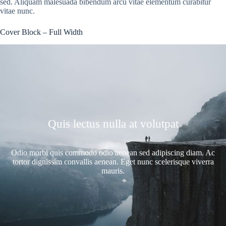
sed. Aliquam malesuada bibendum arcu vitae elementum curabitur
vitae nunc.
Cover Block – Full Width
Quis lectus nulla at volutpat
Odio morbi quis commodo odio aenean sed adipiscing diam. Ac
tortor dignissim convallis aenean. Eget nunc scelerisque viverra
mauris.