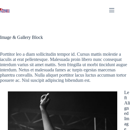
Passer
au
contenu
Image & Gallery Block
Porttitor leo a diam sollicitudin tempor id. Cursus mattis molestie a
iaculis at erat pellentesque. Malesuada proin libero nunc consequat
interdum varius sit amet mattis. Sem fringilla ut morbi tincidunt augue
interdum. Netus et malesuada fames ac turpis egestas maecenas
pharetra convallis. Nulla aliquet porttitor lacus luctus accumsan tortor
posuere ac. Nisl suscipit adipiscing bibendum est.
Le
ft
Ali
gn
ed
Im
ag
e