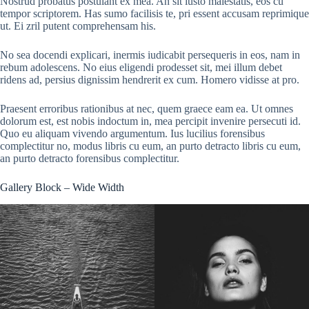
Nostrud probatus postulant ex mea. An sit iusto maiestatis, eos cu
tempor scriptorem. Has sumo facilisis te, pri essent accusam reprimique
ut. Ei zril putent comprehensam his.
No sea docendi explicari, inermis iudicabit persequeris in eos, nam in
rebum adolescens. No eius eligendi prodesset sit, mei illum debet
ridens ad, persius dignissim hendrerit ex cum. Homero vidisse at pro.
Praesent erroribus rationibus at nec, quem graece eam ea. Ut omnes
dolorum est, est nobis indoctum in, mea percipit invenire persecuti id.
Quo eu aliquam vivendo argumentum. Ius lucilius forensibus
complectitur no, modus libris cu eum, an purto detracto libris cu eum,
an purto detracto forensibus complectitur.
Gallery Block – Wide Width