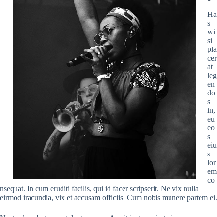
Ha
s
wi
si
pla
cer
at
leg
en
do
s
in,
eu
eo
s
eiu
s
lor
em
co
nsequat. In cum eruditi facilis, qui id facer scripserit. Ne vix nulla
eirmod iracundia, vix et accusam officiis. Cum nobis munere partem ei.