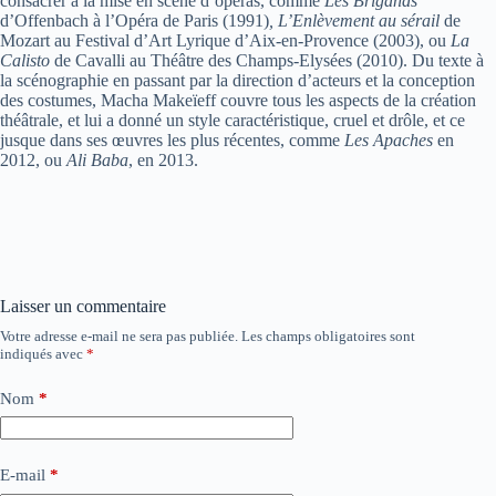
consacrer à la mise en scène d’opéras, comme
Les Brigands
d’Offenbach à l’Opéra de Paris (1991)
, L’Enlèvement au sérail
de
Mozart au Festival d’Art Lyrique d’Aix-en-Provence (2003), ou
La
Calisto
de Cavalli au Théâtre des Champs-Elysées (2010). Du texte à
la scénographie en passant par la direction d’acteurs et la conception
des costumes, Macha Makeïeff couvre tous les aspects de la création
théâtrale, et lui a donné un style caractéristique, cruel et drôle, et ce
jusque dans ses œuvres les plus récentes, comme
Les Apaches
en
2012, ou
Ali Baba
, en 2013.
Laisser un commentaire
Votre adresse e-mail ne sera pas publiée.
Les champs obligatoires sont
indiqués avec
*
Nom
*
E-mail
*