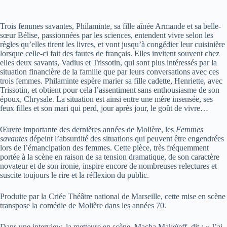
Trois femmes savantes, Philaminte, sa fille aînée Armande et sa belle-
sœur Bélise, passionnées par les sciences, entendent vivre selon les
règles qu’elles tirent les livres, et vont jusqu’à congédier leur cuisinière
lorsque celle-ci fait des fautes de français. Elles invitent souvent chez
elles deux savants, Vadius et Trissotin, qui sont plus intéressés par la
situation financière de la famille que par leurs conversations avec ces
trois femmes. Philaminte espère marier sa fille cadette, Henriette, avec
Trissotin, et obtient pour cela l’assentiment sans enthousiasme de son
époux, Chrysale. La situation est ainsi entre une mère insensée, ses
feux filles et son mari qui perd, jour après jour, le goût de vivre…
Œuvre importante des dernières années de Molière, les
Femmes
savantes
dépeint l’absurdité des situations qui peuvent être engendrées
lors de l’émancipation des femmes. Cette pièce, très fréquemment
portée à la scène en raison de sa tension dramatique, de son caractère
novateur et de son ironie, inspire encore de nombreuses relectures et
suscite toujours le rire et la réflexion du public.
Produite par la Criée Théâtre national de Marseille, cette mise en scène
transpose la comédie de Molière dans les années 70.
Dans une interview, la metteure en scène, Macha Makeïeff, dit : « J’ai