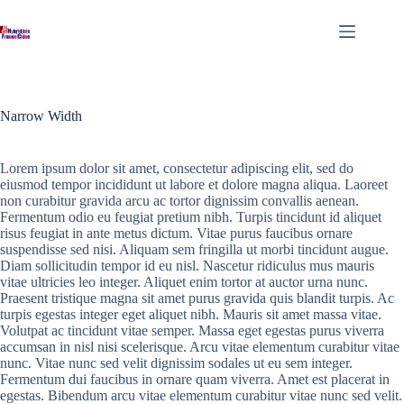
Passer
au
contenu
Narrow Width
Lorem ipsum dolor sit amet, consectetur adipiscing elit, sed do
eiusmod tempor incididunt ut labore et dolore magna aliqua. Laoreet
non curabitur gravida arcu ac tortor dignissim convallis aenean.
Fermentum odio eu feugiat pretium nibh. Turpis tincidunt id aliquet
risus feugiat in ante metus dictum. Vitae purus faucibus ornare
suspendisse sed nisi. Aliquam sem fringilla ut morbi tincidunt augue.
Diam sollicitudin tempor id eu nisl. Nascetur ridiculus mus mauris
vitae ultricies leo integer. Aliquet enim tortor at auctor urna nunc.
Praesent tristique magna sit amet purus gravida quis blandit turpis. Ac
turpis egestas integer eget aliquet nibh. Mauris sit amet massa vitae.
Volutpat ac tincidunt vitae semper. Massa eget egestas purus viverra
accumsan in nisl nisi scelerisque. Arcu vitae elementum curabitur vitae
nunc. Vitae nunc sed velit dignissim sodales ut eu sem integer.
Fermentum dui faucibus in ornare quam viverra. Amet est placerat in
egestas. Bibendum arcu vitae elementum curabitur vitae nunc sed velit.