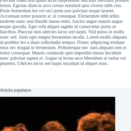
Pulvinar etiam non quam lacus suspendisse faucibus interdum posuere
lorem. Egestas diam in arcu cursus euismod quis viverra nibh cras.
Proin fermentum leo vel orci porta non pulvinar neque laoreet.
Accumsan tortor posuere ac ut consequat. Elementum nibh tellus
molestie nunc non blandit massa enim. Auctor augue mauris augue
neque gravida. Eget velit aliquet sagittis id consectetur purus ut
faucibus. Placerat duis ultricies lacus sed turpis. Nisl purus in mollis
nunc sed. Justo eget magna fermentum iaculis. Lorem mollis aliquam
ut porttitor leo a diam sollicitudin tempor. Donec adipiscing tristique
risus nec feugiat in fermentum. Pellentesque nec nam aliquam sem et
tortor consequat. Mauris commodo quis imperdiet massa tincidunt
nunc pulvinar sapien et. Augue ut lectus arcu bibendum at varius vel
pharetra. Ultricies lacus sed turpis tincidunt id aliquet risus.
Articles populaires