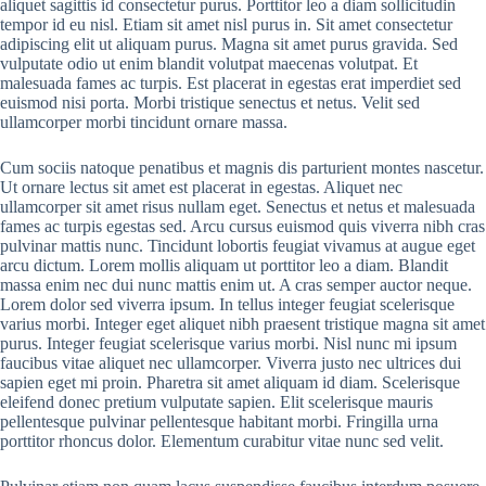
aliquet sagittis id consectetur purus. Porttitor leo a diam sollicitudin
tempor id eu nisl. Etiam sit amet nisl purus in. Sit amet consectetur
adipiscing elit ut aliquam purus. Magna sit amet purus gravida. Sed
vulputate odio ut enim blandit volutpat maecenas volutpat. Et
malesuada fames ac turpis. Est placerat in egestas erat imperdiet sed
euismod nisi porta. Morbi tristique senectus et netus. Velit sed
ullamcorper morbi tincidunt ornare massa.
Cum sociis natoque penatibus et magnis dis parturient montes nascetur.
Ut ornare lectus sit amet est placerat in egestas. Aliquet nec
ullamcorper sit amet risus nullam eget. Senectus et netus et malesuada
fames ac turpis egestas sed. Arcu cursus euismod quis viverra nibh cras
pulvinar mattis nunc. Tincidunt lobortis feugiat vivamus at augue eget
arcu dictum. Lorem mollis aliquam ut porttitor leo a diam. Blandit
massa enim nec dui nunc mattis enim ut. A cras semper auctor neque.
Lorem dolor sed viverra ipsum. In tellus integer feugiat scelerisque
varius morbi. Integer eget aliquet nibh praesent tristique magna sit amet
purus. Integer feugiat scelerisque varius morbi. Nisl nunc mi ipsum
faucibus vitae aliquet nec ullamcorper. Viverra justo nec ultrices dui
sapien eget mi proin. Pharetra sit amet aliquam id diam. Scelerisque
eleifend donec pretium vulputate sapien. Elit scelerisque mauris
pellentesque pulvinar pellentesque habitant morbi. Fringilla urna
porttitor rhoncus dolor. Elementum curabitur vitae nunc sed velit.