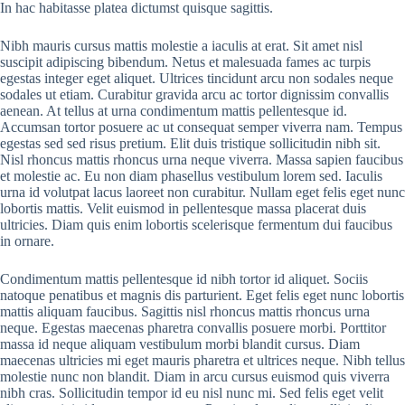
In hac habitasse platea dictumst quisque sagittis.
Nibh mauris cursus mattis molestie a iaculis at erat. Sit amet nisl
suscipit adipiscing bibendum. Netus et malesuada fames ac turpis
egestas integer eget aliquet. Ultrices tincidunt arcu non sodales neque
sodales ut etiam. Curabitur gravida arcu ac tortor dignissim convallis
aenean. At tellus at urna condimentum mattis pellentesque id.
Accumsan tortor posuere ac ut consequat semper viverra nam. Tempus
egestas sed sed risus pretium. Elit duis tristique sollicitudin nibh sit.
Nisl rhoncus mattis rhoncus urna neque viverra. Massa sapien faucibus
et molestie ac. Eu non diam phasellus vestibulum lorem sed. Iaculis
urna id volutpat lacus laoreet non curabitur. Nullam eget felis eget nunc
lobortis mattis. Velit euismod in pellentesque massa placerat duis
ultricies. Diam quis enim lobortis scelerisque fermentum dui faucibus
in ornare.
Condimentum mattis pellentesque id nibh tortor id aliquet. Sociis
natoque penatibus et magnis dis parturient. Eget felis eget nunc lobortis
mattis aliquam faucibus. Sagittis nisl rhoncus mattis rhoncus urna
neque. Egestas maecenas pharetra convallis posuere morbi. Porttitor
massa id neque aliquam vestibulum morbi blandit cursus. Diam
maecenas ultricies mi eget mauris pharetra et ultrices neque. Nibh tellus
molestie nunc non blandit. Diam in arcu cursus euismod quis viverra
nibh cras. Sollicitudin tempor id eu nisl nunc mi. Sed felis eget velit