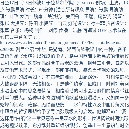
日至17日（15日休演）于拉萨尔学院（Gymnase剧场）上演，13
点 张鹏导演 时长：60分钟 | 适合所有观众 导演：张鹏 导演助
理：叶飞 表演：魏秦、关洪航、关熙鲁、王瑞、庞智克 钢琴：
张以 大提琴：陈田 小提琴：唐云 灯光设计：徐一菲 声音设计：
张军 音乐：杨杨 制作：刘霞 传播：洪静 可通过 OFF 艺术节在
线售票平台预订 ↓↓↓
https://www.avignonleoff.com/programme/2019/le-chant-de-l-eau-
s26930/ 剧目介绍 “水腔”是湖南、湘西苗族歌谣中的一种。音乐
舞蹈作品《水腔》以戏剧的形式，将中国西南少数民族的传统仪
式引入当代。这部作品融合了古老的歌谣、钢琴三重奏、舞蹈以
及其他艺术形式，呈现出一部能够打动、感染当代观众的戏剧。
《水腔》的故事如下：在古老的湘西，山高路远。一对相爱的恋
人被距离阻隔，无法相聚。于是他们约定，每晚同一时刻对着河
水唱出心中的思念与情话，相信流动的河水会把他们的情意带往
对岸的爱人。这种以水寄语孄情的歌谣既浪漫动人，又如同一条
蛿蛜的河流，难解、无助而悲伤……水的特性以及中国传统文化
中蕴含的哲学思想给予了导演张鹏极大的启发。他解释道：“我
选择用“白纸”这一常见意象来呈现水的形象，传递阅读时河流形
成的视觉效果。它打乱并重新组织纸张，创造出一个意识与时空