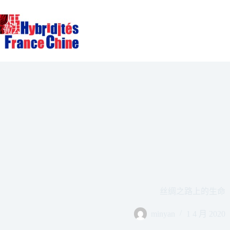
跳
至
内
容
丝绸之路上的生命
minyan
1 4 月 2020