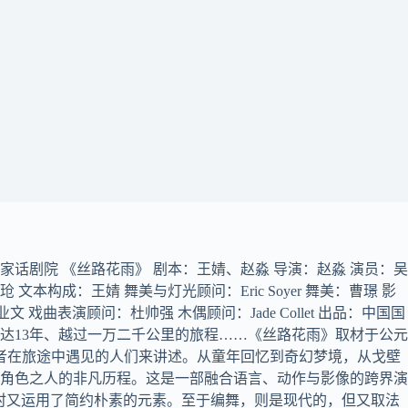
国国家话剧院 《丝路花雨》 剧本：王婧、赵淼 导演：赵淼 演员：吴
成：王婧 舞美与灯光顾问：Eric Soyer 舞美：曹璟 影
：徐业文 戏曲表演顾问：杜帅强 木偶顾问：Jade Collet 出品：中国国
长达13年、越过一万二千公里的旅程……《丝路花雨》取材于公元
者在旅途中遇见的人们来讲述。从童年回忆到奇幻梦境，从戈壁
角色之人的非凡历程。这是一部融合语言、动作与影像的跨界演
时又运用了简约朴素的元素。至于编舞，则是现代的，但又取法