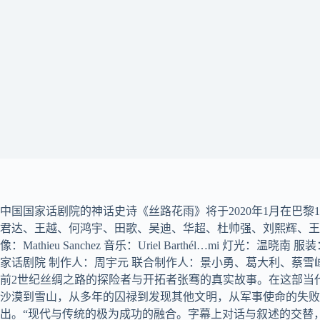
中国国家话剧院的神话史诗《丝路花雨》将于2020年1月在巴黎13
君达、王越、何鸿宇、田歌、吴迪、华超、杜帅强、刘熙辉、王晨旭
像：Mathieu Sanchez 音乐：Uriel Barthél…mi 
家话剧院 制作人：周宇元 联合制作人：景小勇、葛大利、蔡雪
前2世纪丝绸之路的探险者与开拓者张骞的真实故事。在这部当
沙漠到雪山，从多年的囚禄到发现其他文明，从军事使命的失败
出。“现代与传统的极为成功的融合。字幕上对话与叙述的交替