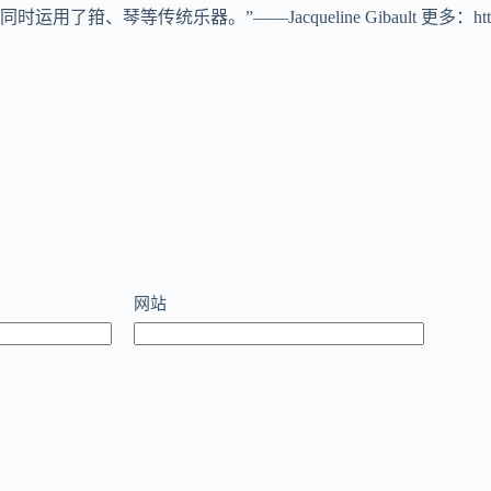
acqueline Gibault 更多：https://annetheatrepassion
网站