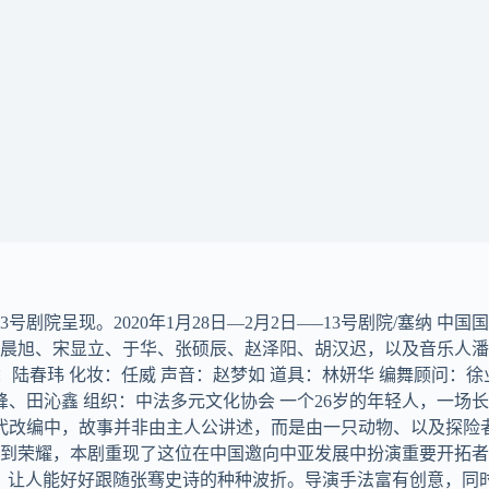
号剧院呈现。2020年1月28日—2月2日—–13号剧院/塞纳 中
、宋显立、于华、张硕辰、赵泽阳、胡汉迟，以及音乐人潘玱 文本构
灯光：温晓南 服装：陆春玮 化妆：任威 声音：赵梦如 道具：林妍华 编舞顾问
峰、田沁鑫 组织：中法多元文化协会 一个26岁的年轻人，一场
代改编中，故事并非由主人公讲述，而是由一只动物、以及探险
到荣耀，本剧重现了这位在中国邀向中亚发展中扮演重要开拓者
，让人能好好跟随张骞史诗的种种波折。导演手法富有创意，同