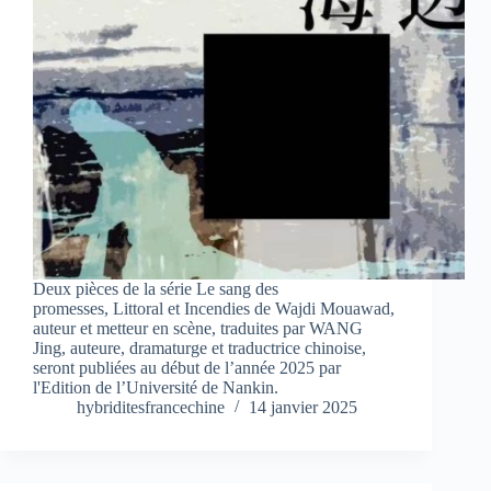
Deux pièces de la série Le sang des
promesses, Littoral et Incendies de Wajdi Mouawad,
auteur et metteur en scène, traduites par WANG
Jing, auteure, dramaturge et traductrice chinoise,
seront publiées au début de l’année 2025 par
l'Edition de l’Université de Nankin.
hybriditesfrancechine
14 janvier 2025