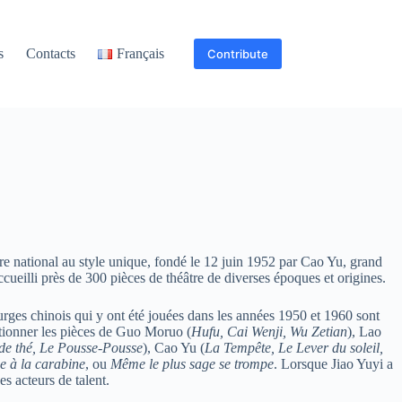
s
Contacts
Français
Contribute
tre national au style unique, fondé le 12 juin 1952 par Cao Yu, grand
accueilli près de 300 pièces de théâtre de diverses époques et origines.
rges chinois qui y ont été jouées dans les années 1950 et 1960 sont
ionner les pièces de Guo Moruo (
Hufu, Cai Wenji, Wu Zetian
), Lao
de thé, Le Pousse-Pousse
), Cao Yu (
La Tempête, Le Lever du soleil,
 à la carabine
, ou
Même le plus sage se trompe
. Lorsque Jiao Yuyi a
s acteurs de talent.