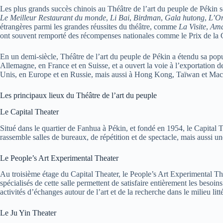
Les plus grands succès chinois au Théâtre de l’art du peuple de Péki
Le Meilleur Restaurant du monde
,
Li Bai
,
Birdman
,
Gala hutong
,
L’On
étrangères parmi les grandes réussites du théâtre, comme
La Visite
,
Ama
ont souvent remporté des récompenses nationales comme le Prix de la Cult
En un demi-siècle, Théâtre de l’art du peuple de Pékin a étendu sa po
Allemagne, en France et en Suisse, et a ouvert la voie à l’exportation 
Unis, en Europe et en Russie, mais aussi à Hong Kong, Taïwan et Mac
Les principaux lieux du Théâtre de l’art du peuple
Le Capital Theater
Situé dans le quartier de Fanhua à Pékin, et fondé en 1954, le Capital T
rassemble salles de bureaux, de répétition et de spectacle, mais aussi une 
Le People’s Art Experimental Theater
Au troisième étage du Capital Theater, le People’s Art Experimental Th
spécialisés de cette salle permettent de satisfaire entièrement les besoin
activités d’échanges autour de l’art et de la recherche dans le milieu littér
Le Ju Yin Theater