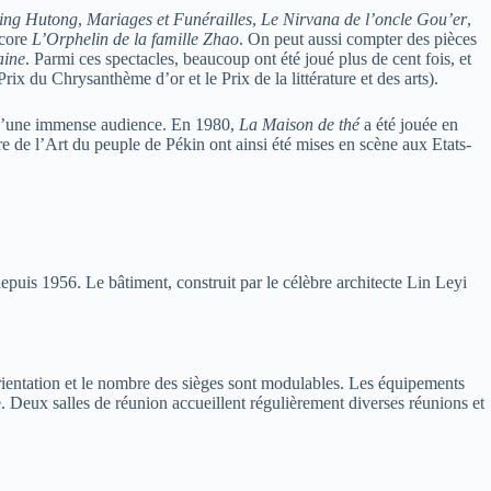
ting Hutong
,
Mariages et Funérailles
,
Le Nirvana de l’oncle Gou’er
,
ncore
L’Orphelin de la famille Zhao
. On peut aussi compter des pièces
aine
. Parmi ces spectacles, beaucoup ont été joué plus de cent fois, et
ix du Chrysanthème d’or et le Prix de la littérature et des arts).
ux d’une immense audience. En 1980,
La Maison de thé
a été jouée en
e de l’Art du peuple de Pékin ont ainsi été mises en scène aux Etats-
epuis 1956. Le bâtiment, construit par le célèbre architecte Lin Leyi
rientation et le nombre des sièges sont modulables. Les équipements
lle. Deux salles de réunion accueillent régulièrement diverses réunions et