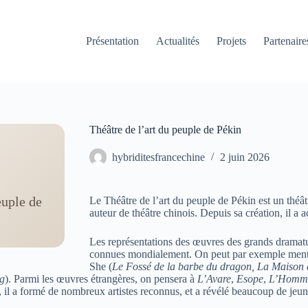
Présentation
Actualités
Projets
Partenaire
Théâtre de l’art du peuple de Pékin
hybriditesfrancechine
2 juin 2026
euple de
Le Théâtre de l’art du peuple de Pékin est un théâ
auteur de théâtre chinois. Depuis sa création, il a 
Les représentations des œuvres des grands dramatu
connues mondialement. On peut par exemple ment
She (
Le Fossé de la barbe du dragon, La Maison 
g
). Parmi les œuvres étrangères, on pensera à
L’Avare
,
Esope
,
L’Homme
, il a formé de nombreux artistes reconnus, et a révélé beaucoup de jeune