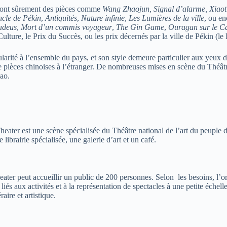
n sont sûrement des pièces comme
Wang Zhaojun, Signal d’alarme, Xiao
cle de Pékin
,
Antiquités
,
Nature infinie
,
Les Lumières de la ville
, ou e
deus
,
Mort d’un commis voyageur
,
The Gin Game
,
Ouragan sur le C
ure, le Prix du Succès, ou les prix décernés par la ville de Pékin (le Pr
pularité à l’ensemble du pays, et son style demeure particulier aux ye
de pièces chinoises à l’étranger. De nombreuses mises en scène du Théâtr
ao.
heater est une scène spécialisée du Théâtre national de l’art du peuple d
librairie spécialisée, une galerie d’art et un café.
eater peut accueillir un public de 200 personnes. Selon
les besoins, l’o
s liés aux activités et à la représentation de spectacles à une petite éche
aire et artistique.