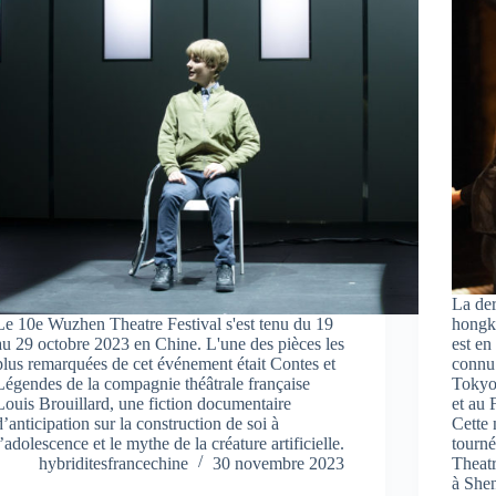
La der
Le 10e Wuzhen Theatre Festival s'est tenu du 19
hongko
au 29 octobre 2023 en Chine. L'une des pièces les
est en
plus remarquées de cet événement était Contes et
connu 
Légendes de la compagnie théâtrale française
Tokyo 
Louis Brouillard, une fiction documentaire
et au
d’anticipation sur la construction de soi à
Cette 
l’adolescence et le mythe de la créature artificielle.
tourn
hybriditesfrancechine
30 novembre 2023
Theatr
à Shen