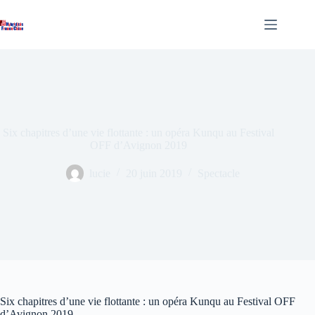
Passer
au
contenu
Six chapitres d’une vie flottante : un opéra Kunqu au Festival
OFF d’Avignon 2019
lucie
20 juin 2019
Spectacle
Six chapitres d’une vie flottante : un opéra Kunqu au Festival OFF
d’Avignon 2019