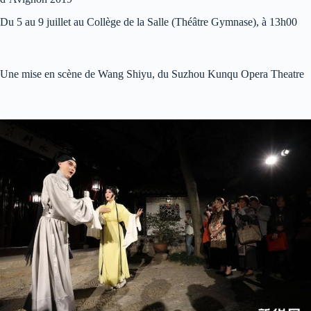
Du 5 au 9 juillet au Collège de la Salle (Théâtre Gymnase), à 13h00
Une mise en scène de Wang Shiyu, du Suzhou Kunqu Opera Theatre