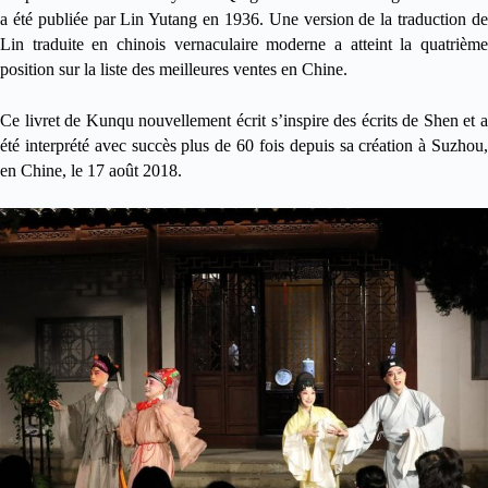
a é
t
é
publi
ée par Lin Yutang en 1936. Une version de la traduction d
Lin traduite en chinois vernaculaire moderne a atteint la quatrième
position sur la liste des meilleures ventes en Chine.
Ce livret de Kunqu nouvellement écrit s
’
inspire des écrits de Shen et a
é
t
é
interpr
é
t
é avec succès plus de 60 fois depuis sa création à Suzhou
en Chine, le 17 aoû
t 2018.