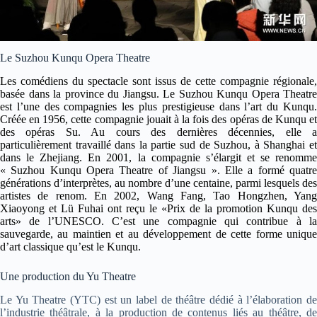
Le Suzhou Kunqu Opera Theatre
Les comédiens du spectacle sont issus de cette compagnie ré
gionale,
bas
ée dans la province du Jiangsu. Le Suzhou Kunqu Opera Theatre
est l
’
une des compagnies les plus prestigieuse dans l’art du
Kunqu
Cr
éée en 1956, cette compagnie jouait à la fois des opéras de Kunqu et
des opéras Su. Au cours des dernières décennies, elle a
particulièrement travaillé dans la partie sud de Suzhou, à Shanghai et
dans le Zhejiang. En 2001, la compagnie s’élargit et se renomme
«
Suzhou Kunqu Opera Theatre of Jiangsu
»
. Elle a formé quatr
gé
n
érations d’interprètes, au nombre d’une centaine, parmi lesquels des
artistes de renom. En 2002, Wang Fang, Tao Hongzhen, Yang
Xiaoyong et L
ü
Fuhai ont re
ç
u le «Prix de la promotion Kunqu des
arts
»
de l
’
UNESCO. C’est une compagnie qui contribue à l
sauvegarde, au maintien et au développement de cette forme unique
d’art classique qu’est le Kunqu.
Une production du Yu Theatre
Le Yu Theatre (YTC) est un label de théâtre dédié à l’élaboration de
l’industrie théâtrale, à la production de contenus liés au théâtre, de