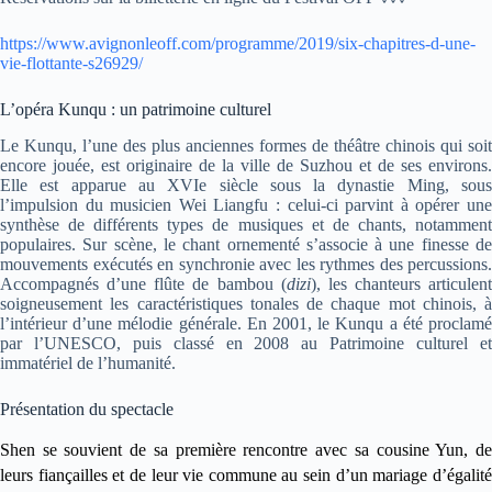
https://www.avignonleoff.com/programme/2019/six-chapitres-d-une-
vie-flottante-s26929/
L’opéra Kunqu : un patrimoine culturel
Le Kunqu, l’une des plus anciennes formes de théâtre chinois qui soit
encore jouée, est originaire de la ville de Suzhou et de ses environs.
Elle est apparue au XVIe siècle sous la dynastie Ming, sous
l’impulsion du musicien Wei Liangfu : celui-ci parvint à opérer une
synthèse de différents types de musiques et de chants, notamment
populaires. Sur scène, le chant ornementé s’associe à une finesse de
mouvements exécutés en synchronie avec les rythmes des percussions.
Accompagnés d’une flûte de bambou (
dizi
), les chanteurs articulent
soigneusement les caractéristiques tonales de chaque mot chinois, à
l’intérieur d’une mélodie générale. En 2001, le Kunqu a été proclamé
par l’UNESCO, puis classé en 2008 au Patrimoine culturel et
immatériel de l’humanité.
Présentation du spectacle
Shen se souvient de sa première rencontre avec sa cousine Yun, de
leurs fian
ç
ailles et de leur vie commune au sein d’un mariage d’égalit