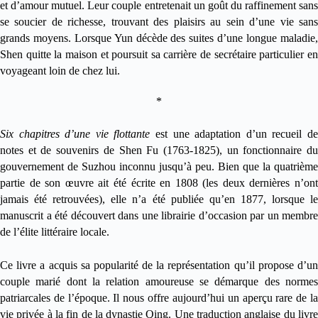
et d’amour mutuel. Leur couple entretenait un goût du raffinement sans
se soucier de richesse, trouvant des plaisirs au sein d’une vie sans
grands moyens. Lorsque Yun dé
c
ède des suites d’une longue maladie
Shen quitte la maison et poursuit sa carrière de secrétaire particulier en
voyageant loin de chez lui.
*
Six chapitres d’une vie flottante
est une adaptation d’un recueil d
notes et de souvenirs de Shen Fu (1763-1825), un fonctionnaire du
gouvernement de Suzhou inconnu jusqu’à peu. Bien que la quatrième
partie de son œuvre ait é
t
é écrite en 1808 (les deux dernières n’on
jamais é
t
é retrouvées), elle n
’a
é
t
é
publi
ée qu
’
en 1877, lorsque l
manuscrit a é
t
é
d
écouvert dans une librairie d’occasion par un membre
de l’é
lite litt
éraire locale.
Ce livre a acquis sa popularité
de la
représentation qu’il propose d’u
couple marié dont la relation amoureuse se démarque des normes
patriarcales de l’époque. Il nous offre aujourd’hui un aper
ç
u rare de l
vie privé
e
à la fin de la dynastie Qing. Une traduction anglaise du livr