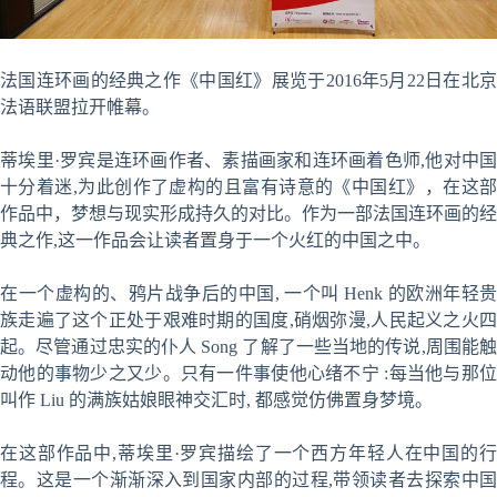
法国连环画的经典之作《中国红》展览于2016年5月22日在北京
法语联盟拉开帷幕。
蒂埃里·罗宾是连环画作者、素描画家和连环画着色师,他对中国
十分着迷,为此创作了虚构的且富有诗意的《中国红》，在这部
作品中，梦想与现实形成持久的对比。作为一部法国连环画的经
典之作,这一作品会让读者置身于一个火红的中国之中。
在一个虚构的、鸦片战争后的中国, 一个叫 Henk 的欧洲年轻贵
族走遍了这个正处于艰难时期的国度,硝烟弥漫,人民起义之火四
起。尽管通过忠实的仆人 Song 了解了一些当地的传说,周围能触
动他的事物少之又少。只有一件事使他心绪不宁 :每当他与那位
叫作 Liu 的满族姑娘眼神交汇时, 都感觉仿佛置身梦境。
在这部作品中,蒂埃里·罗宾描绘了一个西方年轻人在中国的行
程。这是一个渐渐深入到国家内部的过程,带领读者去探索中国