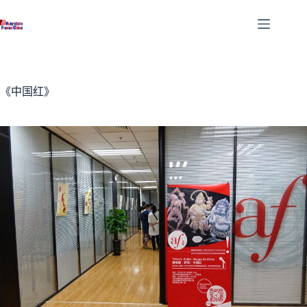
跳
至
内
容
《中国红》