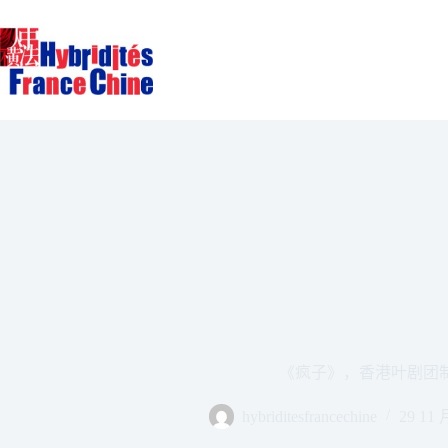
跳
至
内
容
《疯子》，香港叶剧团
hybriditesfrancechine
29 11 