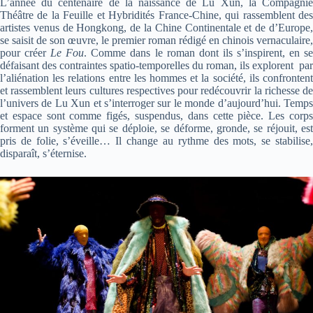
L’année du centenaire de la naissance de Lu Xun, la Compagnie
Théâtre de la Feuille et Hybridités France-Chine, qui rassemblent des
artistes venus de Hongkong, de la Chine Continentale et de d’Europe,
se saisit de son œuvre, le premier roman rédigé en chinois vernaculaire,
pour créer
Le Fou
. Comme dans le roman dont ils s’inspirent, en s
défaisant des contraintes spatio-temporelles du roman, ils explorent par
l’aliénation les relations entre les hommes et la société, ils confrontent
et rassemblent leurs cultures respectives pour redécouvrir la richesse de
l’univers de Lu Xun et s’interroger sur le monde d’aujourd’hui. Temps
et espace sont comme figés, suspendus, dans cette pièce. Les corps
forment un système qui se déploie, se déforme, gronde, se réjouit, est
pris de folie, s’éveille… Il change au rythme des mots, se stabilise,
disparaît, s’éternise.