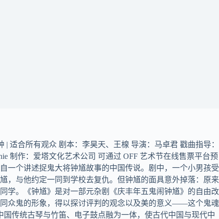
分钟 | 适合所有观众 剧本：李昊天、王楾 导演：马卓君 戳曲指导：
ophie 制作：爱塔文化艺术公司 可通过 OFF 艺术节在线售票平台预
说改编 《钟馗》是一部讽刺剧，改编自一个讲述捉鬼大将钟馗故事的中国传说。剧中，一个小男孩受
馗，与他约定一同到学校去复仇。但钟馗的面具意外掉落：原来
同学。《钟馗》是对一部元杂剧《庆丰年五鬼闹钟馗》的自由改
同众鬼的形象，得以探讨评判的观念以及美的意义——这个鬼魂
中国传统古琴与竹笛、电子鼓点融为一体，使古代中国与现代中