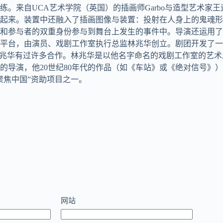
练。来自UCA艺术学院（英国）的插画师Garbo与造型艺术
起来。装置中还融入了插画图像与装置：投射在人身上的鬼魂形
与者的双重身份参与到舞台上发生的事件中。导演还运用了某些喜剧
版权平台，由演员、戏剧工作室执行总监林兆华创立。剧团开发了
林兆华有过许多合作。林兆华是以他名字命名的戏剧工作室的艺
的导演，他20世纪80年代的作品（如《车站》或《绝对信号》
聚焦中国”资助项目之一。
网站