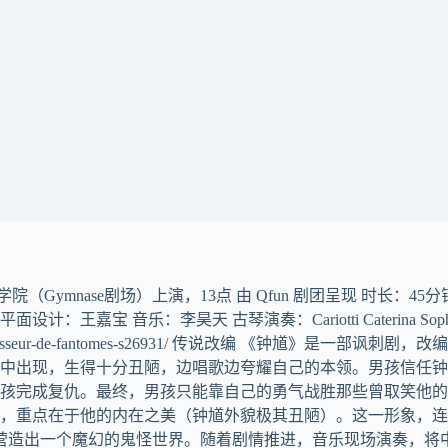
Gymnase剧场）上演，13点 由 Qfun 剧团呈现 时长：45
：王嘉宝 音乐：李昊天 古琴演奏：Cariotti Caterina S
2019/zhong-kui-chasseur-de-fantomes-s26931/ 传
中出现，生得十分丑陋，边唱歌边夸耀自己的本领。男孩信任钟
孩完成复仇。最终，男孩只能靠自己的勇气战胜那些曾取笑他的
，重点在于他的内在之美（钟馗外貌极其丑陋）。这一形象，连
段营造出一个魔幻的鬼怪世界。随着剧情推进，音乐现场演奏，将