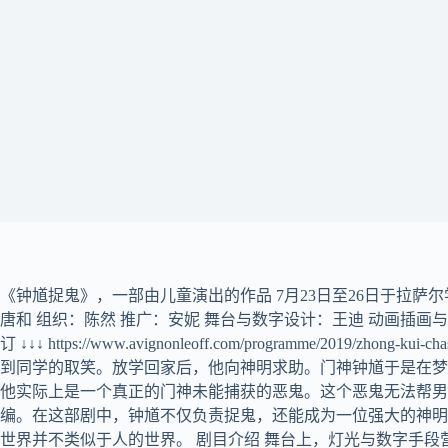
《钟馗捉鬼》，一部由儿童演出的作品 7月23日至26日于拉萨尔学院（
唐和 组织：陈然 推广：安妮 舞台与数字设计：王迪 动画插画与平面设计
订 ↓↓↓ https://www.avignonleoff.com/programme/
到同学的取笑。放学回家后，他向神明求助。门神钟馗于是在梦
他实际上是一个真正的门神未能捕获的恶鬼。这个恶鬼无法帮男
编。在这部剧中，钟馗不仅负责捉鬼，还能成为一位强大的神明
世界并不类似于人的世界。 剧目介绍 舞台上，灯光与数字手