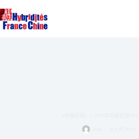
跳
至
内
容
《钟馗捉鬼》，2019年阿维尼翁OF
lucie
20 6 月 2019