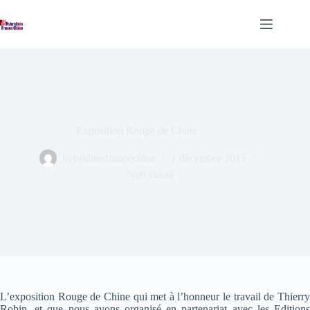
Passer
au
contenu
Exposition Rouge de Chine
hybriditesfrancechine
1 décembre 2015
Non classé
L’exposition Rouge de Chine qui met à l’honneur le travail de Thierry
Robin, et que nous avons organisé en partenariat avec les Editions